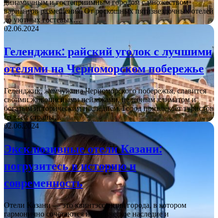
динамичным и гостеприимным городом с множеством
вариантов размещения. От роскошных пятизвездочных отелей
до уютных гостевых…
02.06.2024
Геленджик: райский уголок с лучшими
отелями на Черноморском побережье
Геленджик, жемчужина Черноморского побережья, славится
своими живописными пейзажами, целебным климатом и
богатым историческим наследием. Город привлекает туристов
со всей страны…
02.06.2024
Эксклюзивные отели Казани:
погрузитесь в историю и
современность
Отели Казани — это квинтэссенция города, в котором
гармонично сочетаются историческое наследие и