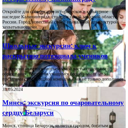
Откройте для себя богатое историческое и культурное
наследие Калининграда, столицы самой западной области
России. Город, известный своей уникальной архитектурой,
захватывающими…
31.05.2024
Школьные экскурсии: ключ к
раскрытию потенциала учеников
Экскурсии являются неотъемлемой частью школьного
образования, предлагая учащимся бесценный опыт за
пределами стен классной комнаты. Они не только дополняют
учебную…
31.05.2024
Минск: экскурсия по очаровательному
сердцу Беларуси
Минск, столица Беларуси, является городом, богатым