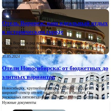
современный динамичный ритм. От роскошных исторических
дворцов…
31.05.2024
Отель Воронеж: ваш идеальный отдых
в историческом городе
Отель Воронеж рад приветствовать вас в самом центре
исторического города Воронежа. Наш отель предлагает своим
гостям уникальное сочетание комфорта, удобства…
31.05.2024
Отели Новосибирска: от бюджетных до
элитных вариантов
Новосибирск, крупнейший город Сибири, предлагает
широкий спектр отелей на любой вкус и бюджет. От
роскошных пятизвездочных отелей до уютных гостевых…
Нужные документы