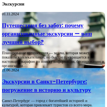
Экскурсии
01.11.2024
Путешествия без забот: почему
организованные экскурсии — ваш
лучший выбор?
Планирование путешествия — задача, которая может
показаться увлекательной, но быстро превращается в
настоящий марафон по поиску информации, бронированию и
организации.…
11.06.2024
Экскурсии в Санкт-Петербурге:
погружение в историю и культуру
Санкт-Петербург — город с богатейшей историей и
культурой, которая привлекает туристов со всего мира.