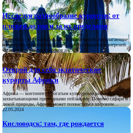
23.05.2024
Исследуя разнообразие курортов: от
пляжей до гор и за их пределами
Курорты — это оазисы отдыха и развлечений, предлагающие
множество способов омолодить душу и зарядиться энергией.
От пляжных райских уголков до…
22.05.2024
Открой для себя экзотические
курорты Африки
Африка — континент с богатым культурным разнообразием и
захватывающими природными пейзажами. Помимо сафари и
дикой природы, Африка может похвастаться широким…
22.05.2024
Кисловодск: там, где рождается