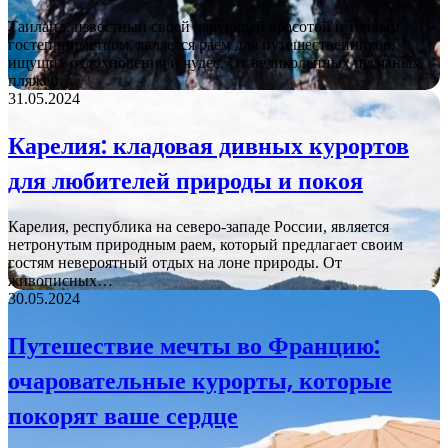
Таиланд, известный своей чарующей красотой и теплым
гостеприимством, является раем для путешественников,
ищущих отдохновения и чудес. От великолепных песчаных
пляжей…
31.05.2024
Карелия: кладовая дивных курортов
для любителей природы и покоя
Карелия, республика на северо-западе России, является
нетронутым природным раем, который предлагает своим
гостям невероятный отдых на лоне природы. От
живописных…
30.05.2024
Путешествие мечты во Францию:
очаровательные курорты, которые
покорят ваше сердце