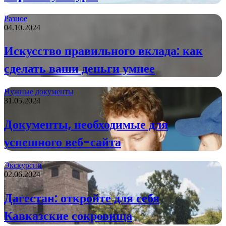
Разное
04.10.2024
Искусство правильного вклада: как
сделать ваши деньги умнее
Нужные документы
31.05.2024
Документы, необходимые для
успешного веб-сайта
Экскурсии
02.06.2024
Дагестан: откройте для себя
Кавказские сокровища