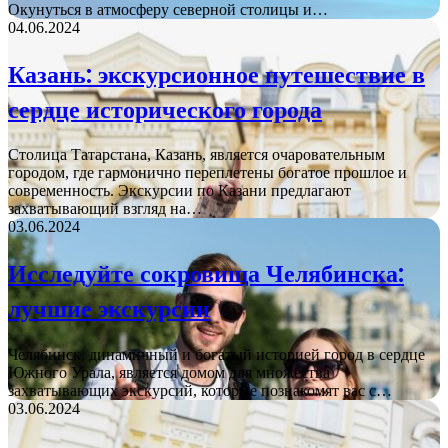
Окунуться в атмосферу северной столицы и…
04.06.2024
Казань: экскурсионное путешествие в
сердце исторического города
Столица Татарстана, Казань, является очаровательным
городом, где гармонично переплетены богатое прошлое и
современность. Экскурсии по Казани предлагают
захватывающий взгляд на…
03.06.2024
Исследуйте сокровища Челябинска:
лучшие экскурсии
Челябинск, динамичный и богатый историей город в сердце
Южного Урала, является домом для множества
захватывающих экскурсий, которые познакомят вас с…
03.06.2024