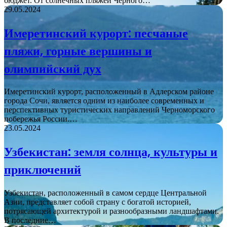
бюджет. От солнечных пляжей Черного…
29.05.2024
Имеретинский курорт: песчаные
пляжи, горные вершины и
олимпийский дух
Имеретинский курорт, расположенный в Адлерском районе
города Сочи, является одним из наиболее современных и
перспективных туристических направлений Черноморского
побережья России.…
23.05.2024
Узбекистан: земля солнца, культуры и
приключений
Узбекистан, расположенный в самом сердце Центральной
Азии, представляет собой страну с богатой историей,
потрясающей архитектурой и разнообразными ландшафтами.
В последние…