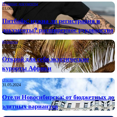
Нужные документы
03.06.2024
Питбайк: нужна ли регистрация и
документы? расширенное руководство
Курорты
22.05.2024
Открой для себя экзотические
курорты Африки
Отели
31.05.2024
Отели Новосибирска: от бюджетных до
элитных вариантов