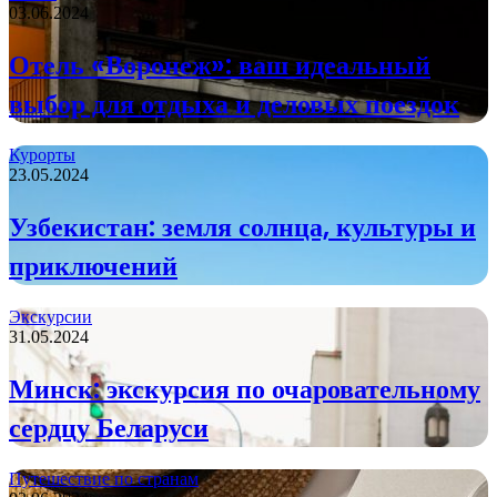
03.06.2024
Отель «Воронеж»: ваш идеальный
выбор для отдыха и деловых поездок
Курорты
23.05.2024
Узбекистан: земля солнца, культуры и
приключений
Экскурсии
31.05.2024
Минск: экскурсия по очаровательному
сердцу Беларуси
Путешествие по странам