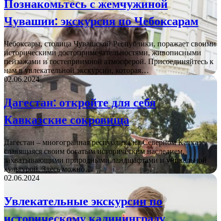
Познакомьтесь с жемчужиной
Чувашии: экскурсия по Чебоксарам
Чебоксары, столица Чувашской Республики, поражает своими
историческими достопримечательностями, живописными
пейзажами и гостеприимной атмосферой. Присоединяйтесь к
нам в увлекательной экскурсии, которая…
02.06.2024
Дагестан: откройте для себя
Кавказские сокровища
Дагестан – многогранная республика на Северном Кавказе,
славящаяся своим богатым историческим наследием,
захватывающими природными ландшафтами и уникальной
культурой. Здесь можно…
02.06.2024
Увлекательные экскурсии по
историческому калининграду