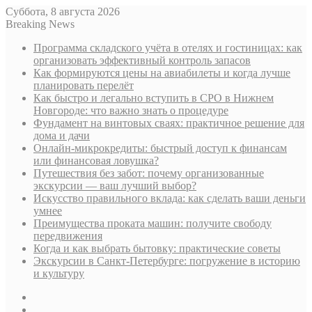
Суббота, 8 августа 2026
Breaking News
Программа складского учёта в отелях и гостиницах: как
организовать эффективный контроль запасов
Как формируются цены на авиабилеты и когда лучше
планировать перелёт
Как быстро и легально вступить в СРО в Нижнем
Новгороде: что важно знать о процедуре
Фундамент на винтовых сваях: практичное решение для
дома и дачи
Онлайн-микрокредиты: быстрый доступ к финансам
или финансовая ловушка?
Путешествия без забот: почему организованные
экскурсии — ваш лучший выбор?
Искусство правильного вклада: как сделать ваши деньги
умнее
Преимущества проката машин: получите свободу
передвижения
Когда и как выбрать бытовку: практические советы
Экскурсии в Санкт-Петербурге: погружение в историю
и культуру
Sidebar
Случайная