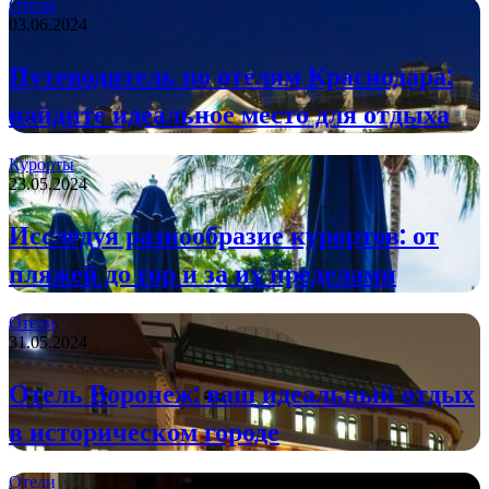
Отели
03.06.2024
Путеводитель по отелям Краснодара:
найдите идеальное место для отдыха
Курорты
23.05.2024
Исследуя разнообразие курортов: от
пляжей до гор и за их пределами
Отели
31.05.2024
Отель Воронеж: ваш идеальный отдых
в историческом городе
Отели