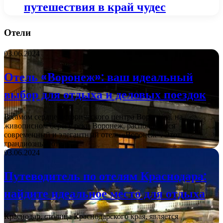
путешествия в край чудес
Отели
03.06.2024
Отель «Воронеж»: ваш идеальный
выбор для отдыха и деловых поездок
В самом сердце исторического центра Воронежа, на
живописном берегу реки Воронеж, расположился
современный и элегантный отель «Воронеж». Этот
грандиозный отель…
03.06.2024
Путеводитель по отелям Краснодара:
найдите идеальное место для отдыха
Краснодар, столица Краснодарского края, является