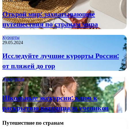
03.06.2024
Открой мир: захватывающие
путешествия по странам мира
Курорты
29.05.2024
Исследуйте лучшие курорты России:
от пляжей до гор
Экскурсии
31.05.2024
Школьные экскурсии: ключ к
раскрытию потенциала учеников
Путешествие по странам