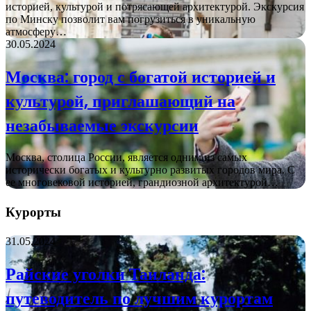
историей, культурой и потрясающей архитектурой. Экскурсия
по Минску позволит вам погрузиться в уникальную
атмосферу…
30.05.2024
Москва: город с богатой историей и
культурой, приглашающий на
незабываемые экскурсии
Москва, столица России, является одним из самых
исторически богатых и культурно развитых городов мира. С
ее многовековой историей, грандиозной архитектурой…
Курорты
31.05.2024
Райские уголки Таиланда:
путеводитель по лучшим курортам