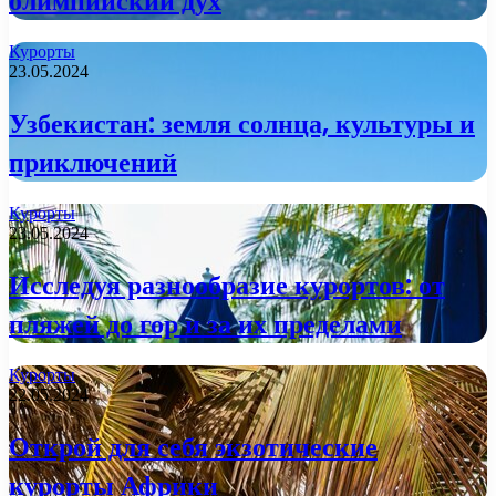
олимпийский дух
Курорты
23.05.2024
Узбекистан: земля солнца, культуры и
приключений
Курорты
23.05.2024
Исследуя разнообразие курортов: от
пляжей до гор и за их пределами
Курорты
22.05.2024
Открой для себя экзотические
курорты Африки