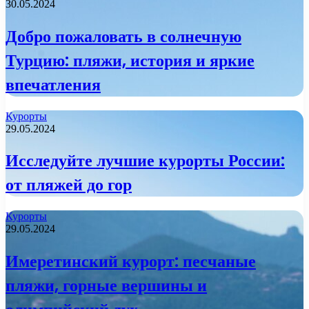
30.05.2024
Добро пожаловать в солнечную
Турцию: пляжи, история и яркие
впечатления
Курорты
29.05.2024
Исследуйте лучшие курорты России:
от пляжей до гор
Курорты
29.05.2024
Имеретинский курорт: песчаные
пляжи, горные вершины и