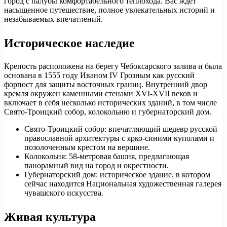
город с палубы комфортабельного теплохода. Вас ждет
насыщенное путешествие, полное увлекательных историй и
незабываемых впечатлений.
Историческое наследие
Крепость расположена на берегу Чебоксарского залива и была
основана в 1555 году Иваном IV Грозным как русский
форпост для защиты восточных границ. Внутренний двор
кремля окружен каменными стенами XVI-XVII веков и
включает в себя несколько исторических зданий, в том числе
Свято-Троицкий собор, колокольню и губернаторский дом.
Свято-Троицкий собор: впечатляющий шедевр русской
православной архитектуры с ярко-синими куполами и
позолоченным крестом на вершине.
Колокольня: 58-метровая башня, предлагающая
панорамный вид на город и окрестности.
Губернаторский дом: историческое здание, в котором
сейчас находится Национальная художественная галерея
чувашского искусства.
Живая культура