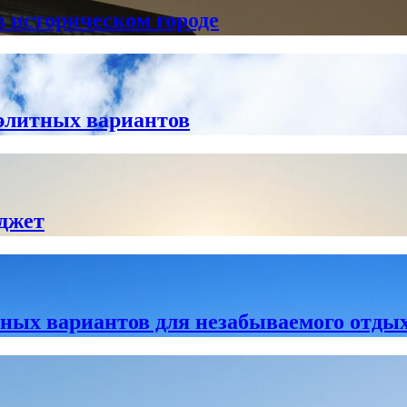
 историческом городе
 элитных вариантов
юджет
ных вариантов для незабываемого отды