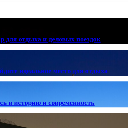
 для отдыха и деловых поездок
йдите идеальное место для отдыха
сь в историю и современность