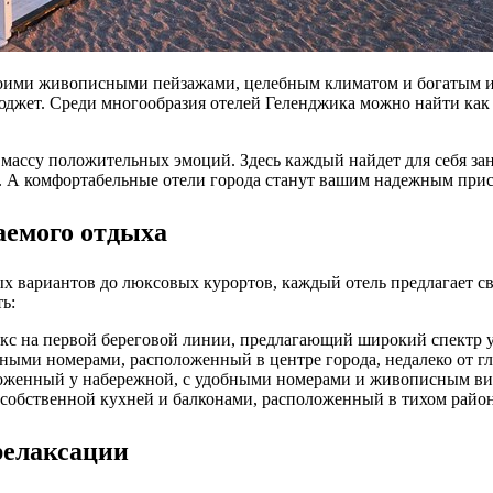
оими живописными пейзажами, целебным климатом и богатым ис
бюджет. Среди многообразия отелей Геленджика можно найти ка
массу положительных эмоций. Здесь каждый найдет для себя зан
х. А комфортабельные отели города станут вашим надежным при
аемого отдыха
х вариантов до люксовых курортов, каждый отель предлагает св
ь:
 на первой береговой линии, предлагающий широкий спектр усл
нтными номерами, расположенный в центре города, недалеко от 
оженный у набережной, с удобными номерами и живописным ви
обственной кухней и балконами, расположенный в тихом районе
релаксации