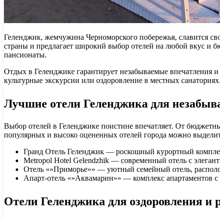
Геленджик, жемчужина Черноморского побережья, славится св
страны и предлагает широкий выбор отелей на любой вкус и 
пансионаты.
Отдых в Геленджике гарантирует незабываемые впечатления и 
культурные экскурсии или оздоровление в местных санатория
Лучшие отели Геленджика для незабыв
Выбор отелей в Геленджике поистине впечатляет. От бюджетны
популярных и высоко оцененных отелей города можно выделит
Гранд Отель Геленджик — роскошный курортный комплекс
Metropol Hotel Gelendzhik — современный отель с элега
Отель «»Приморье»» — уютный семейный отель, распол
Апарт-отель «»Аквамарин»» — комплекс апартаментов с с
Отели Геленджика для оздоровления и 