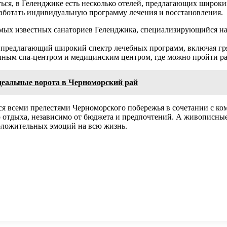
иться, в Геленджике есть несколько отелей, предлагающих широк
аботать индивидуальную программу лечения и восстановления.
мых известных санаториев Геленджика, специализирующийся на 
редлагающий широкий спектр лечебных программ, включая гря
нным спа-центром и медицинским центром, где можно пройти ра
деальные ворота в Черноморский рай
ся всеми прелестями Черноморского побережья в сочетании с 
о отдыха, независимо от бюджета и предпочтений. А живописны
оложительных эмоций на всю жизнь.