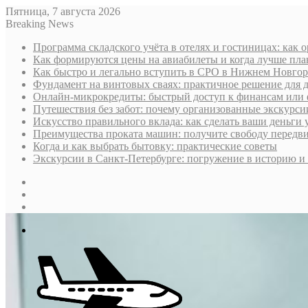
Пятница, 7 августа 2026
Breaking News
Программа складского учёта в отелях и гостиницах: как 
Как формируются цены на авиабилеты и когда лучше пла
Как быстро и легально вступить в СРО в Нижнем Новгоро
Фундамент на винтовых сваях: практичное решение для д
Онлайн-микрокредиты: быстрый доступ к финансам или 
Путешествия без забот: почему организованные экскурс
Искусство правильного вклада: как сделать ваши деньги 
Преимущества проката машин: получите свободу передв
Когда и как выбрать бытовку: практические советы
Экскурсии в Санкт-Петербурге: погружение в историю и 
Sidebar
Случайная
статья
Log
In
Меню