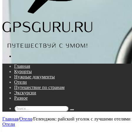
Поиск...
Главная
Курорты
Нужные документы
Отели
Путешествие по странам
Экскурсии
Разное
Поиск...
Главная
/
Отели
/
Геленджик: райский уголок с лучшими отелями
Отели