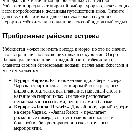
минеральных источников до роскошных спа-центров
Узбекистан предлагает широкий выбор курортов, отвечающих
всем потребностям и желаниям путешественников. Читайте
дальше, чтобы открыть для себя некоторые из лучших
курортов Узбекистана и спланировать свой идеальный отдых.
Прибрежные райские острова
Узбекистан может не иметь выхода к морю, но это не значит,
что в стране нет потрясающих пляжных курортов. Озеро
Чарвак, расположенное в западной части Узбекистана,
славится своими бирюзовыми водами, песчаными берегами и
мягким климатом.
Курорт Чарвак.
Расположенный вдоль берега озера
Чарвак, курорт предлагает широкий спектр водных
видов спорта, таких как плавание, парусный спорт и
катание на гидроциклах. Он также располагает
несколькими бассейнами, ресторанами и барами.
Курорт «»Jannat Resort»».
Другой популярный курорт
на озере Чарвак, «»Jannat Resort»» предлагает
роскошные номера, спа-центр мирового класса и
большой выбор ресторанов и развлекательных
мероприятий.