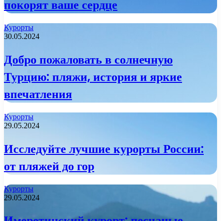
покорят ваше сердце
Курорты
30.05.2024
Добро пожаловать в солнечную
Турцию: пляжи, история и яркие
впечатления
Курорты
29.05.2024
Исследуйте лучшие курорты России:
от пляжей до гор
Курорты
29.05.2024
Имеретинский курорт: песчаные