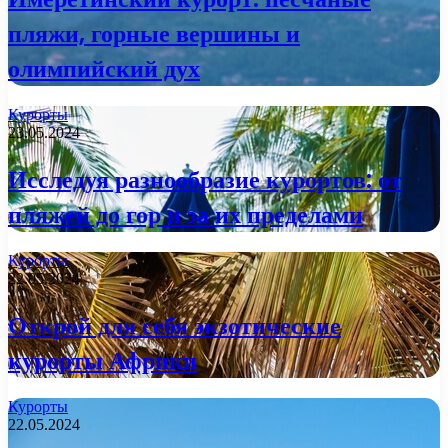
пляжи, горные вершины и
олимпийский дух
Курорты
23.05.2024
Исследуя разнообразие курортов: от
пляжей до гор и за их пределами
Курорты
22.05.2024
Открой для себя экзотические
курорты Африки
Курорты
22.05.2024