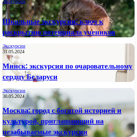
Экскурсии
31.05.2024
Школьные экскурсии: ключ к
раскрытию потенциала учеников
Экскурсии
31.05.2024
Минск: экскурсия по очаровательному
сердцу Беларуси
Экскурсии
30.05.2024
Москва: город с богатой историей и
культурой, приглашающий на
незабываемые экскурсии