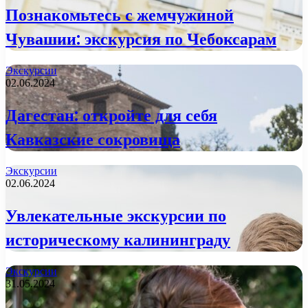
Познакомьтесь с жемчужиной
Чувашии: экскурсия по Чебоксарам
Экскурсии
02.06.2024
Дагестан: откройте для себя
Кавказские сокровища
Экскурсии
02.06.2024
Увлекательные экскурсии по
историческому калининграду
Экскурсии
31.05.2024