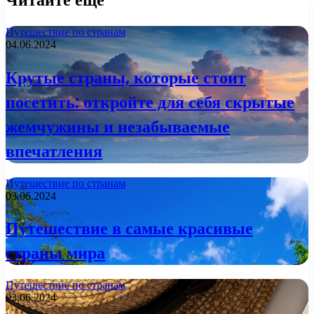
Путешествие по странам
04.06.2024
Крутые страны, которые стоит
посетить: откройте для себя скрытые
жемчужины и незабываемые
впечатления
Путешествие по странам
03.06.2024
Путешествие в самые красивые
страны мира
Путешествие по странам
03.06.2024