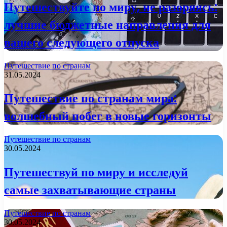
Путешествуйте по миру, не разоряясь:
лучшие бюджетные направления для
вашего следующего отпуска
Путешествие по странам
31.05.2024
Путешествие по странам мира:
волшебный побег в новые горизонты
Путешествие по странам
30.05.2024
Путешествуй по миру и исследуй
самые захватывающие страны
Путешествие по странам
30.05.2024