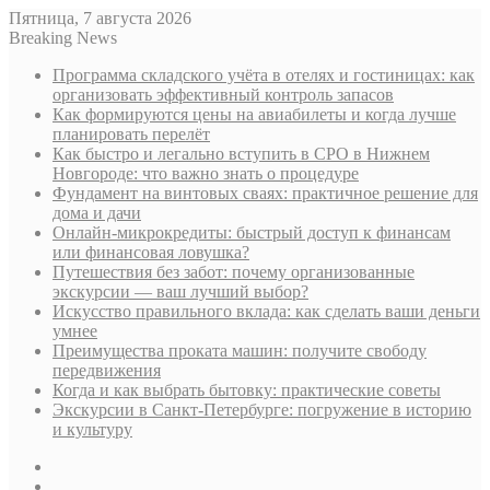
Пятница, 7 августа 2026
Breaking News
Программа складского учёта в отелях и гостиницах: как
организовать эффективный контроль запасов
Как формируются цены на авиабилеты и когда лучше
планировать перелёт
Как быстро и легально вступить в СРО в Нижнем
Новгороде: что важно знать о процедуре
Фундамент на винтовых сваях: практичное решение для
дома и дачи
Онлайн-микрокредиты: быстрый доступ к финансам
или финансовая ловушка?
Путешествия без забот: почему организованные
экскурсии — ваш лучший выбор?
Искусство правильного вклада: как сделать ваши деньги
умнее
Преимущества проката машин: получите свободу
передвижения
Когда и как выбрать бытовку: практические советы
Экскурсии в Санкт-Петербурге: погружение в историю
и культуру
Sidebar
Случайная