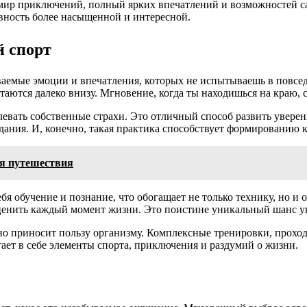
мир приключений, полный ярких впечатлений и возможностей сам
евность более насыщенной и интересной.
 спорт
ваемые эмоции и впечатления, которых не испытываешь в повсе
стаются далеко внизу. Мгновение, когда ты находишься на краю
олевать собственные страхи. Это отличный способ развить уверен
дания. И, конечно, такая практика способствует формированию
ля путешествия
бя обучение и познание, что обогащает не только технику, но 
 ценить каждый момент жизни. Это поистине уникальный шанс ув
нно приносит пользу организму. Комплексные тренировки, прох
ает в себе элементы спорта, приключения и раздумий о жизни.