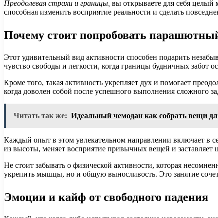
Преодолевая страхи и границы,
вы открываете для себя целый 
способная изменить восприятие реальности и сделать повседн
Почему стоит попробовать парашютный
Этот удивительный вид активности способен подарить незабы
чувство свободы и легкости, когда границы будничных забот о
Кроме того, такая активность укрепляет дух и помогает преод
когда доволен собой после успешного выполнения сложного за
Читать так же:
Идеальный чемодан как собрать вещи д
Каждый опыт в этом увлекательном направлении включает в се
из высоты, меняет восприятие привычных вещей и заставляет
Не стоит забывать о физической активности, которая несомне
укрепить мышцы, но и общую выносливость. Это занятие сочет
Эмоции и кайф от свободного падения