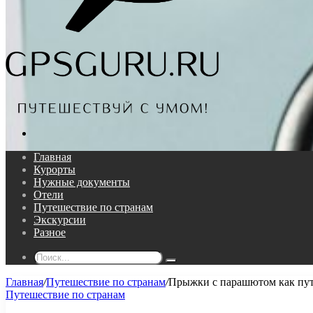
Поиск...
Главная
Курорты
Нужные документы
Отели
Путешествие по странам
Экскурсии
Разное
Поиск...
Главная
/
Путешествие по странам
/
Прыжки с парашютом как путь
Путешествие по странам