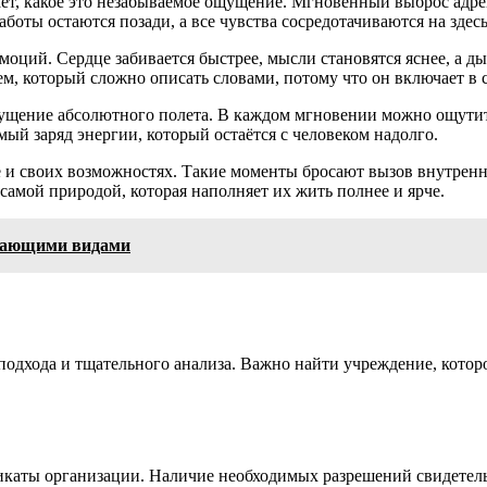
ает, какое это незабываемое ощущение. Мгновенный выброс адре
оты остаются позади, а все чувства сосредотачиваются на здесь
ций. Сердце забивается быстрее, мысли становятся яснее, а д
ем, который сложно описать словами, потому что он включает в 
щение абсолютного полета. В каждом мгновении можно ощутить
ый заряд энергии, который остаётся с человеком надолго.
е и своих возможностях. Такие моменты бросают вызов внутрен
самой природой, которая наполняет их жить полнее и ярче.
вающими видами
подхода и тщательного анализа. Важно найти учреждение, которо
каты организации. Наличие необходимых разрешений свидетельс