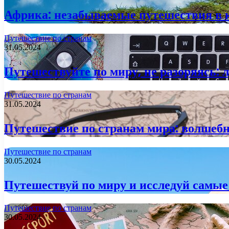
Африка: незабываемые путешествия в к
Путешествие по странам
31.05.2024
Путешествуйте по миру, не разоряясь:
Путешествие по странам
31.05.2024
Путешествие по странам мира: волшебн
Путешествие по странам
30.05.2024
Путешествуй по миру и исследуй самы
Путешествие по странам
30.05.2024