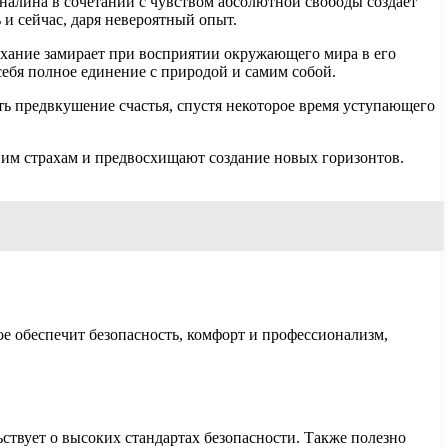
налина в сочетании с чувством абсолютной свободы создает
 и сейчас, даря невероятный опыт.
ыхание замирает при восприятии окружающего мира в его
себя полное единение с природой и самим собой.
 предвкушение счастья, спустя некоторое время уступающего
ним страхам и предвосхищают создание новых горизонтов.
е обеспечит безопасность, комфорт и профессионализм,
твует о высоких стандартах безопасности. Также полезно