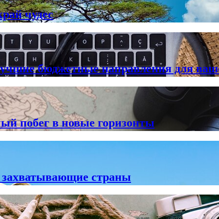
рай чудес
 лучшие бюджетные направления для ваш
ый побег в новые горизонты
е захватывающие страны