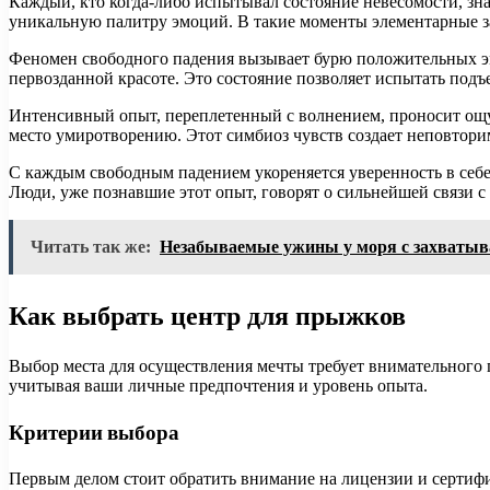
Каждый, кто когда-либо испытывал состояние невесомости, зн
уникальную палитру эмоций. В такие моменты элементарные заб
Феномен свободного падения вызывает бурю положительных эмо
первозданной красоте. Это состояние позволяет испытать подъ
Интенсивный опыт, переплетенный с волнением, проносит ощу
место умиротворению. Этот симбиоз чувств создает неповторим
С каждым свободным падением укореняется уверенность в себ
Люди, уже познавшие этот опыт, говорят о сильнейшей связи с 
Читать так же:
Незабываемые ужины у моря с захваты
Как выбрать центр для прыжков
Выбор места для осуществления мечты требует внимательного 
учитывая ваши личные предпочтения и уровень опыта.
Критерии выбора
Первым делом стоит обратить внимание на лицензии и сертифи