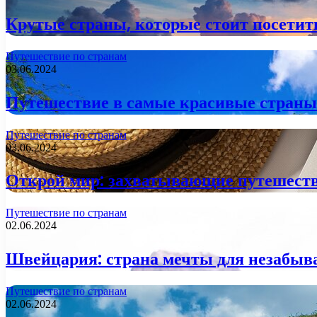
Крутые страны, которые стоит посетит
Путешествие по странам
03.06.2024
Путешествие в самые красивые страны
Путешествие по странам
03.06.2024
Открой мир: захватывающие путешеств
Путешествие по странам
02.06.2024
Швейцария: страна мечты для незабы
Путешествие по странам
02.06.2024