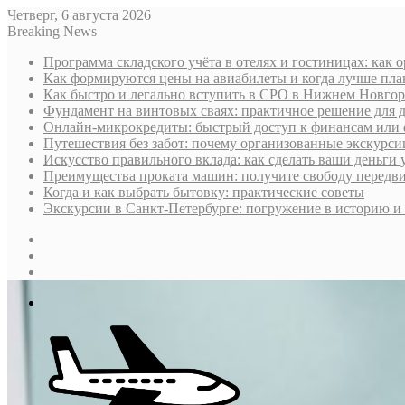
Четверг, 6 августа 2026
Breaking News
Программа складского учёта в отелях и гостиницах: как 
Как формируются цены на авиабилеты и когда лучше пла
Как быстро и легально вступить в СРО в Нижнем Новгоро
Фундамент на винтовых сваях: практичное решение для д
Онлайн-микрокредиты: быстрый доступ к финансам или 
Путешествия без забот: почему организованные экскурс
Искусство правильного вклада: как сделать ваши деньги 
Преимущества проката машин: получите свободу передв
Когда и как выбрать бытовку: практические советы
Экскурсии в Санкт-Петербурге: погружение в историю и 
Sidebar
Случайная
статья
Log
In
Меню