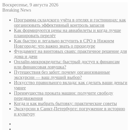
Воскресенье, 9 августа 2026
Breaking News
Программа складского учёта в отелях и гостиницах: как
организовать эффективный контроль запасов
Как формируются цены на авиабилеты и когда лучше
планировать перелёт
Как быстро и легально вступить в СРО в Нижнем
Новгороде: что важно знать о процедуре
Фундамент на винтовых сваях: практичное решение для
дома и дачи
Онлайн-микрокредиты: быстрый доступ к финансам
или финансовая ловушка?
Путешествия без забот: почему организованные
экскурсии — ваш лучший выбор?
Искусство правильного вклада: как сделать ваши деньги
умнее
Преимущества проката машин: получите свободу
передвижения
Когда и как выбрать бытовку: практические советы
Экскурсии в Санкт-Петербурге: погружение в историю
и культуру
Sidebar
Случайная