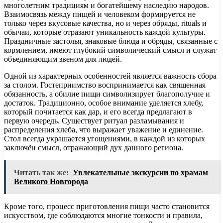
многолетним традициям и богатейшему наследию народов.
Взаимосвязь между пищей и человеком формируется не
только через вкусовые качества, но и через обряды, rituals и
обычаи, которые отразают уникальность каждой культуры.
Праздничные застолья, знаковые блюда и обряды, связанные с
кормлением, имеют глубокий символический смысл и служат
объединяющим звеном для людей.
Одной из характерных особенностей является важность сбора
за столом. Гостеприимство воспринимается как священная
обязанность, а обилие пищи символизирует благополучие и
достаток. Традиционно, особое внимание уделяется хлебу,
который почитается как дар, и его всегда предлагают в
первую очередь. Существует ритуал разламывания и
распределения хлеба, что выражает уважение и единение.
Стол всегда украшается угощениями, в каждой из которых
заключён смысл, отражающий дух данного региона.
Читать так же:
Увлекательные экскурсии по храмам
Великого Новгорода
Кроме того, процесс приготовления пищи часто становится
искусством, где соблюдаются многие тонкости и правила,