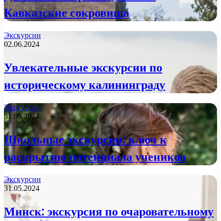
Кавказские сокровища
Экскурсии
02.06.2024
Увлекательные экскурсии по
историческому калининграду
Экскурсии
31.05.2024
Школьные экскурсии: ключ к
раскрытию потенциала учеников
Экскурсии
31.05.2024
Минск: экскурсия по очаровательному