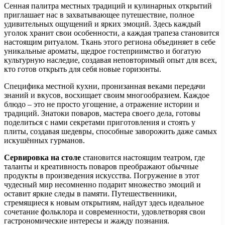
Сенная палитра местных традиций и кулинарных открытий
приглашает нас в захватывающее путешествие, полное
удивительных ощущений и ярких эмоций. Здесь каждый
уголок хранит свои особенности, а каждая трапеза становится
настоящим ритуалом. Ткань этого региона объединяет в себе
уникальные ароматы, щедрое гостеприимство и богатую
культурную наследие, создавая неповторимый опыт для всех,
кто готов открыть для себя новые горизонты.
Специфика местной кухни, пронизанная веками передачи
знаний и вкусов, восхищает своим многообразием. Каждое
блюдо – это не просто угощение, а отражение истории и
традиций. Знатоки поваров, мастера своего дела, готовы
поделиться с нами секретами приготовления и стоять у
плиты, создавая шедевры, способные заворожить даже самых
искушённых гурманов.
Сервировка на столе
становится настоящим театром, где
таланты и креативность поваров преображают обычные
продукты в произведения искусства. Погружение в этот
чудесный мир несомненно подарит множество эмоций и
оставит яркие следы в памяти. Путешественники,
стремящиеся к новым открытиям, найдут здесь идеальное
сочетание фольклора и современности, удовлетворяя свои
гастрономические интересы и жажду познания.