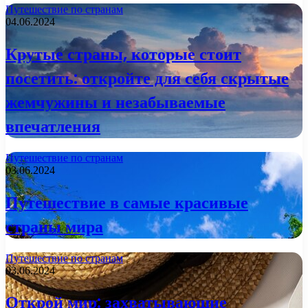
Путешествие по странам
04.06.2024
Крутые страны, которые стоит
посетить: откройте для себя скрытые
жемчужины и незабываемые
впечатления
Путешествие по странам
03.06.2024
Путешествие в самые красивые
страны мира
Путешествие по странам
03.06.2024
Открой мир: захватывающие