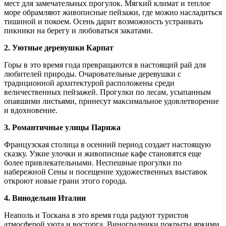
мест для замечательных прогулок. Мягкий климат и теплое
море обрамляют живописные пейзажи, где можно насладиться
тишиной и покоем. Осень дарит возможность устраивать
пикники на берегу и любоваться закатами.
2. Уютные деревушки Карпат
Горы в это время года превращаются в настоящий рай для
любителей природы. Очаровательные деревушки с
традиционной архитектурой расположены среди
величественных пейзажей. Прогулки по лесам, усыпанным
опавшими листьями, принесут максимальное удовлетворение
и вдохновение.
3. Романтичные улицы Парижа
Французская столица в осенний период создает настоящую
сказку. Узкие улочки и живописные кафе становятся еще
более привлекательными. Неспешные прогулки по
набережной Сены и посещение художественных выставок
откроют новые грани этого города.
4. Винодельни Италии
Неаполь и Тоскана в это время года радуют туристов
атмосферой уюта и восторга. Виноградники покрыты яркими