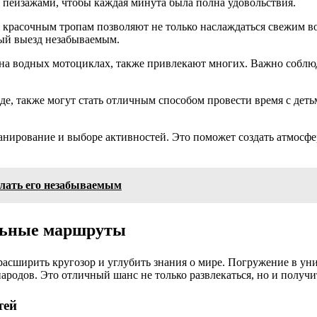
пейзажами, чтобы каждая минута была полна удовольствия.
красочным тропам позволяют не только наслаждаться свежим воз
дый выезд незабываемым.
 на водных мотоциклах, также привлекают многих. Важно соблюд
де, также могут стать отличным способом провести время с дет
анирование и выборе активностей. Это поможет создать атмосфе
елать его незабываемым
ельные маршруты
асширить кругозор и углубить знания о мире. Погружение в ун
родов. Это отличный шанс не только развлекаться, но и получи
тей