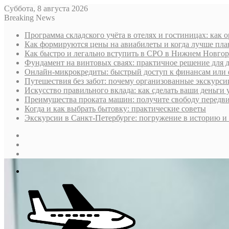
Суббота, 8 августа 2026
Breaking News
Программа складского учёта в отелях и гостиницах: как 
Как формируются цены на авиабилеты и когда лучше пла
Как быстро и легально вступить в СРО в Нижнем Новгоро
Фундамент на винтовых сваях: практичное решение для д
Онлайн-микрокредиты: быстрый доступ к финансам или 
Путешествия без забот: почему организованные экскурс
Искусство правильного вклада: как сделать ваши деньги 
Преимущества проката машин: получите свободу передв
Когда и как выбрать бытовку: практические советы
Экскурсии в Санкт-Петербурге: погружение в историю и 
Sidebar
Случайная
статья
Log
In
Меню