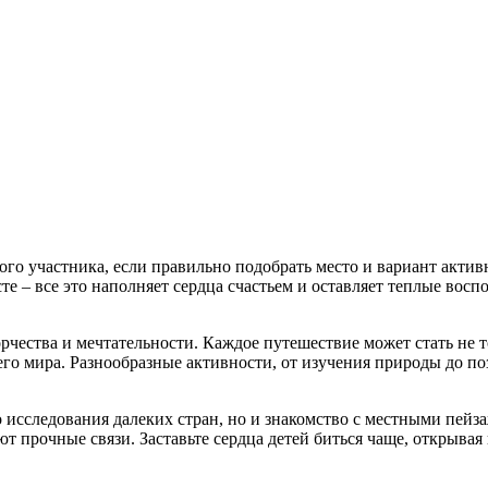
го участника, если правильно подобрать место и вариант акти
те – все это наполняет сердца счастьем и оставляет теплые вос
рчества и мечтательности. Каждое путешествие может стать не 
о мира. Разнообразные активности, от изучения природы до по
ко исследования далеких стран, но и знакомство с местными п
т прочные связи. Заставьте сердца детей биться чаще, открывая