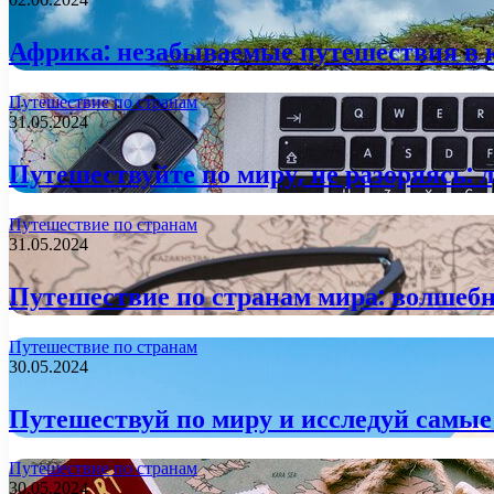
Африка: незабываемые путешествия в к
Путешествие по странам
31.05.2024
Путешествуйте по миру, не разоряясь:
Путешествие по странам
31.05.2024
Путешествие по странам мира: волшебн
Путешествие по странам
30.05.2024
Путешествуй по миру и исследуй самы
Путешествие по странам
30.05.2024