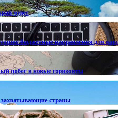
рай чудес
 лучшие бюджетные направления для ваш
ый побег в новые горизонты
е захватывающие страны