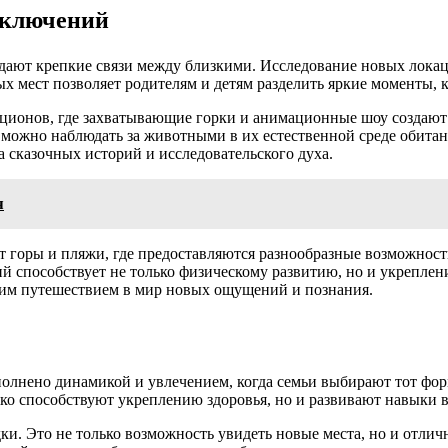
иключений
ают крепкие связи между близкими. Исследование новых локаци
 мест позволяет родителям и детям разделить яркие моменты, к
кционов, где захватывающие горки и анимационные шоу создают
 можно наблюдать за животными в их естественной среде обитани
а сказочных историй и исследовательского духа.
я
горы и пляжи, где предоставляются разнообразные возможности 
ний способствует не только физическому развитию, но и укрепл
ящим путешествием в мир новых ощущений и познания.
олнено динамикой и увлечением, когда семьи выбирают тот форм
ько способствуют укреплению здоровья, но и развивают навыки в
и. Это не только возможность увидеть новые места, но и отли