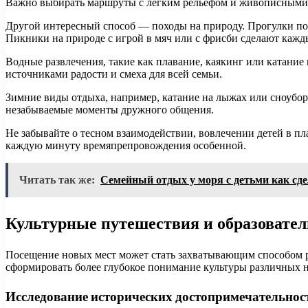
Важно выбирать маршруты с легким рельефом и живописными 
Другой интересный способ — походы на природу. Прогулки по 
Пикники на природе с игрой в мяч или с фрисби сделают каж
Водные развлечения, такие как плавание, каякинг или катание
источниками радости и смеха для всей семьи.
Зимние виды отдыха, например, катание на лыжах или сноубор
незабываемые моменты дружного общения.
Не забывайте о тесном взаимодействии, вовлечении детей в пл
каждую минуту времяпрепровождения особенной.
Читать так же:
Семейный отдых у моря с детьми как сд
Культурные путешествия и образоват
Посещение новых мест может стать захватывающим способом р
сформировать более глубокое понимание культуры различных на
Исследование исторических достопримечательнос