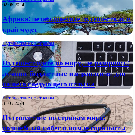
02.06.2024
Африка: незабываемые путешествия в
край чудес
Путешествие по странам
31.05.2024
Путешествуйте по миру, не разоряясь:
лучшие бюджетные направления для
вашего следующего отпуска
Путешествие по странам
31.05.2024
Путешествие по странам мира:
волшебный побег в новые горизонты