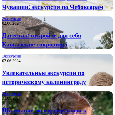
Чувашии: экскурсия по Чебоксарам
Экскурсии
02.06.2024
Дагестан: откройте для себя
Кавказские сокровища
Экскурсии
02.06.2024
Увлекательные экскурсии по
историческому калининграду
Экскурсии
31.05.2024
Школьные экскурсии: ключ к