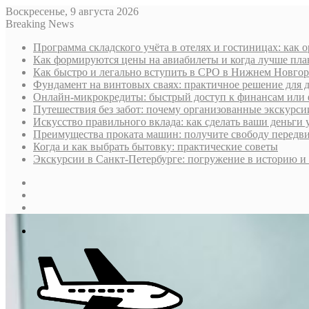
Воскресенье, 9 августа 2026
Breaking News
Программа складского учёта в отелях и гостиницах: как 
Как формируются цены на авиабилеты и когда лучше пла
Как быстро и легально вступить в СРО в Нижнем Новгоро
Фундамент на винтовых сваях: практичное решение для д
Онлайн-микрокредиты: быстрый доступ к финансам или 
Путешествия без забот: почему организованные экскурс
Искусство правильного вклада: как сделать ваши деньги 
Преимущества проката машин: получите свободу передв
Когда и как выбрать бытовку: практические советы
Экскурсии в Санкт-Петербурге: погружение в историю и 
Sidebar
Случайная
статья
Log
In
Меню