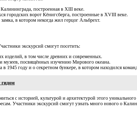
Калининграда, построенная в XIII веке.
я городских ворот Кёнигсберга, построенные в XVIII веке.
амка, в котором некогда жил герцог Альбрехт.
частники экскурсий смогут посетить:
 изделий, в том числе древних и современных.
и музеев, посвящённых изучению Мирового океана.
 в 1945 году и о секретном бункере, в котором находился ком
 гидом
ться с историей, культурой и архитектурой этого уникального
сам. Участники экскурсий смогут узнать много нового о Калини