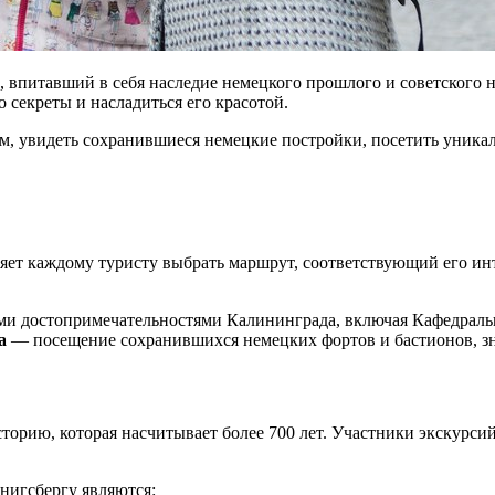
, впитавший в себя наследие немецкого прошлого и советского
о секреты и насладиться его красотой.
м, увидеть сохранившиеся немецкие постройки, посетить уника
яет каждому туристу выбрать маршрут, соответствующий его и
и достопримечательностями Калининграда, включая Кафедральн
а
— посещение сохранившихся немецких фортов и бастионов, зна
сторию, которая насчитывает более 700 лет. Участники экскурс
нигсбергу являются: