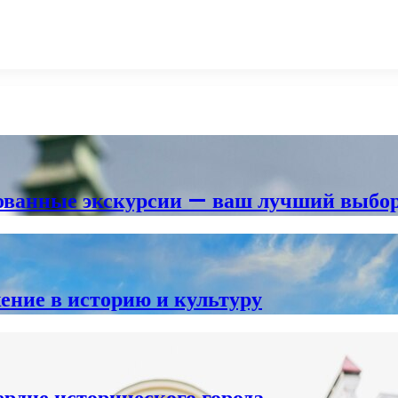
изованные экскурсии — ваш лучший выбо
ение в историю и культуру
ердце исторического города