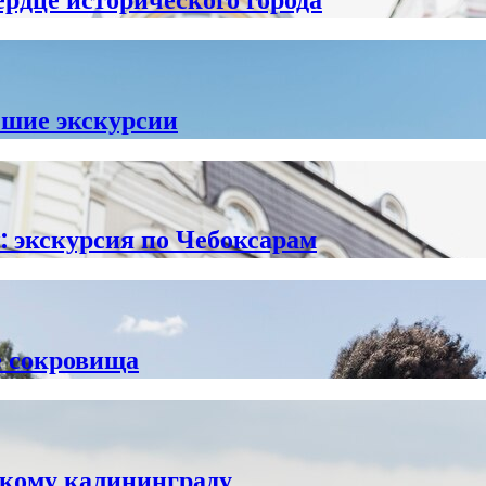
чшие экскурсии
 экскурсия по Чебоксарам
е сокровища
скому калининграду