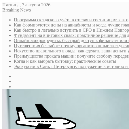
Пятница, 7 августа 2026
Breaking News
Программа складского учёта в отелях и гостиницах: как 
Как формируются цены на авиабилеты и когда лучше пла
Как быстро и легально вступить в СРО в Нижнем Новгоро
Фундамент на винтовых сваях: практичное решение для д
Онлайн-микрокредиты: быстрый доступ к финансам или 
Путешествия без забот: почему организованные экскурс
Искусство правильного вклада: как сделать ваши деньги 
Преимущества проката машин: получите свободу передв
Когда и как выбрать бытовку: практические советы
Экскурсии в Санкт-Петербурге: погружение в историю и 
Sidebar
Случайная
статья
Log
In
Меню