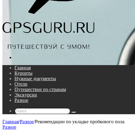
Поиск...
Главная
Курорты
Нужные документы
Отели
Путешествие по странам
Экскурсии
Разное
Поиск...
Главная
/
Разное
/
Рекомендации по укладке пробкового пола
Разное