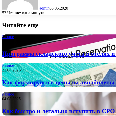
admin
05.05.2020
53
Чтение: одна минута
Читайте еще
Разное
07.07.2026
Программа складского учёта в отелях 
Разное
21.04.2026
Как формируются цены на авиабилеты 
Разное
04.08.2025
Как быстро и легально вступить в СРО 