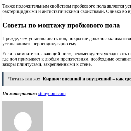
Также положительным свойством пробкового пола является ус
бактерицидными и антистатическими свойствами. Однако во в
Советы по монтажу пробкового пола
Прежде, чем устанавливать пол, покрытие должно акклиматизир
устанавливать перпендикулярно ему.
Если в комнате «плавающий пол», рекомендуется укладывать п
где пол примыкает к любым препятствиям, необходимо оставит
зазоры плинтусами, закрепленными к стене.
Читать так же:
Кирпич: внешний и внутренний – как с
По материалам:
stilnydom.com