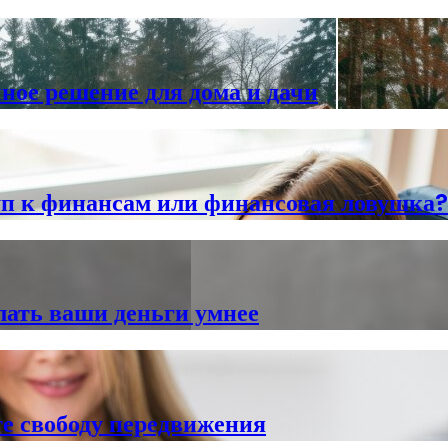
ное решение для дома и дачи
п к финансам или финансовая ловушка?
лать ваши деньги умнее
е свободу передвижения