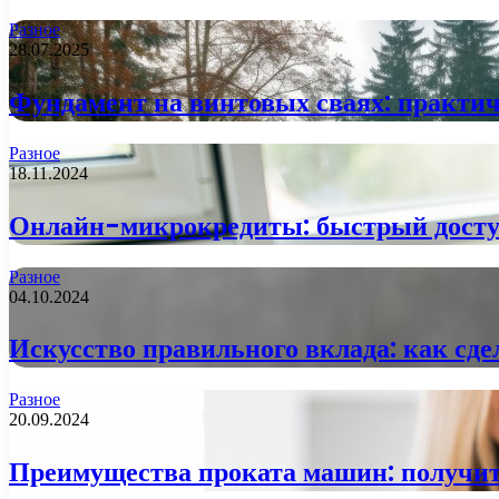
Разное
28.07.2025
Фундамент на винтовых сваях: практич
Разное
18.11.2024
Онлайн-микрокредиты: быстрый досту
Разное
04.10.2024
Искусство правильного вклада: как сде
Разное
20.09.2024
Преимущества проката машин: получит