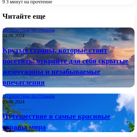
9
3 минут на прочтение
Читайте еще
Путешествие по странам
04.06.2024
Крутые страны, которые стоит
посетить: откройте для себя скрытые
жемчужины и незабываемые
впечатления
Путешествие по странам
03.06.2024
Путешествие в самые красивые
страны мира