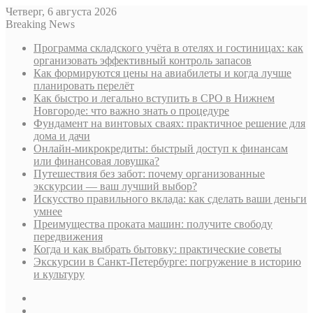
Четверг, 6 августа 2026
Breaking News
Программа складского учёта в отелях и гостиницах: как
организовать эффективный контроль запасов
Как формируются цены на авиабилеты и когда лучше
планировать перелёт
Как быстро и легально вступить в СРО в Нижнем
Новгороде: что важно знать о процедуре
Фундамент на винтовых сваях: практичное решение для
дома и дачи
Онлайн-микрокредиты: быстрый доступ к финансам
или финансовая ловушка?
Путешествия без забот: почему организованные
экскурсии — ваш лучший выбор?
Искусство правильного вклада: как сделать ваши деньги
умнее
Преимущества проката машин: получите свободу
передвижения
Когда и как выбрать бытовку: практические советы
Экскурсии в Санкт-Петербурге: погружение в историю
и культуру
Sidebar
Случайная