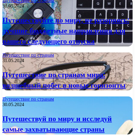
Путешествие по странам
31.05.2024
Путешествуйте по миру, не разоряясь:
лучшие бюджетные направления для
вашего следующего отпуска
Путешествие по странам
31.05.2024
Путешествие по странам мира:
волшебный побег в новые горизонты
Путешествие по странам
30.05.2024
Путешествуй по миру и исследуй
самые захватывающие страны