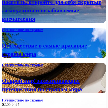
посетить: откройте для себя скрытые
жемчужины и незабываемые
впечатления
Путешествие по странам
03.06.2024
Путешествие в самые красивые
страны мира
Путешествие по странам
03.06.2024
Открой мир: захватывающие
путешествия по странам мира
Путешествие по странам
02.06.2024