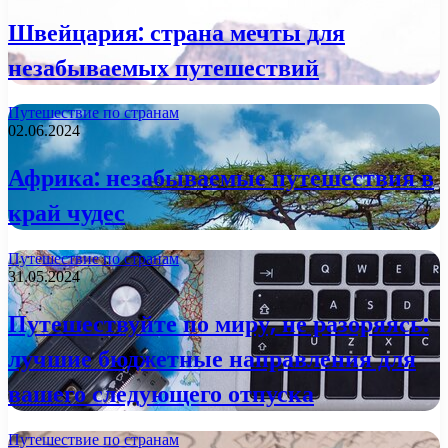
Швейцария: страна мечты для
незабываемых путешествий
Путешествие по странам
02.06.2024
Африка: незабываемые путешествия в
край чудес
Путешествие по странам
31.05.2024
Путешествуйте по миру, не разоряясь:
лучшие бюджетные направления для
вашего следующего отпуска
Путешествие по странам